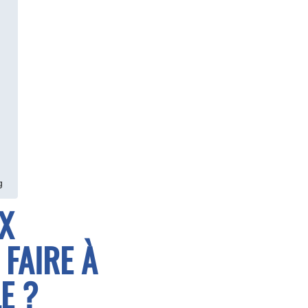
g
X
FAIRE À
LE ?