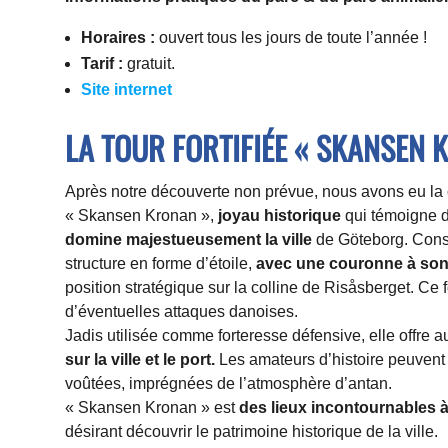
Horaires :
ouvert tous les jours de toute l’année !
Tarif :
gratuit.
Sit
e internet
LA TOUR FORTIFIÉE « SKANSEN 
Après notre découverte non prévue, nous avons eu la 
« Skansen Kronan »,
joyau historique
qui témoigne du
domine majestueusement la ville
de Göteborg. Const
structure en forme d’étoile,
avec une couronne à so
position stratégique sur la colline de Risåsberget. Ce fo
d’éventuelles attaques danoises.
Jadis utilisée comme forteresse défensive, elle offre a
sur la ville et le port.
Les amateurs d’histoire peuvent 
voûtées, imprégnées de l’atmosphère d’antan.
« Skansen Kronan » est
des lieux incontournables à
désirant découvrir le patrimoine historique de la ville.