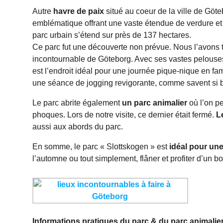
Autre
havre de paix
situé au coeur de la ville de Göte
emblématique offrant une vaste étendue de verdure et
parc urbain s’étend sur près de 137 hectares.
Ce parc fut une découverte non prévue. Nous l’avons t
incontournable de Göteborg. Avec ses vastes pelouses
est l’endroit idéal pour une journée pique-nique en f
une séance de jogging revigorante, comme savent si bi
Le parc abrite également
un parc animalier
où l’on pe
phoques. Lors de notre visite, ce dernier était fermé.
L
aussi aux abords du parc.
En somme, le parc « Slottskogen » est
idéal pour une
l’automne ou tout simplement, flâner et profiter d’un b
Informations pratiques du parc & du parc animalier