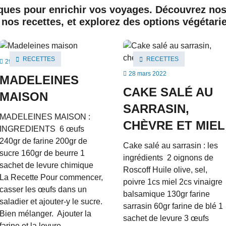
ques pour enrichir vos voyages. Découvrez no
c nos recettes, et explorez des options végétari
RECETTES
RECETTES



29 mars 2022

28 mars 2022
MADELEINES
CAKE SALÉ AU
MAISON
SARRASIN,
MADELEINES MAISON :
CHÈVRE ET MIEL
INGREDIENTS 6 œufs
240gr de farine 200gr de
Cake salé au sarrasin : les
sucre 160gr de beurre 1
ingrédients 2 oignons de
sachet de levure chimique
Roscoff Huile olive, sel,
La Recette Pour commencer,
poivre 1cs miel 2cs vinaigre
casser les œufs dans un
balsamique 130gr farine
saladier et ajouter-y le sucre.
sarrasin 60gr farine de blé 1
Bien mélanger. Ajouter la
sachet de levure 3 œufs
farine et la levure...