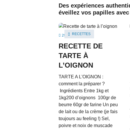
Des expériences authenti
éveillez vos papilles ave
RECETTES


29 mars 2022
RECETTE DE
TARTE À
L’OIGNON
TARTE A L'OIGNON :
comment la préparer ?
Ingrédients Entre 1kg et
1kg200 d’oignons 100gr de
beurre 60gr de farine Un peu
de lait ou de la crème (je fais
toujours au feeling !) Sel,
poivre et noix de muscade