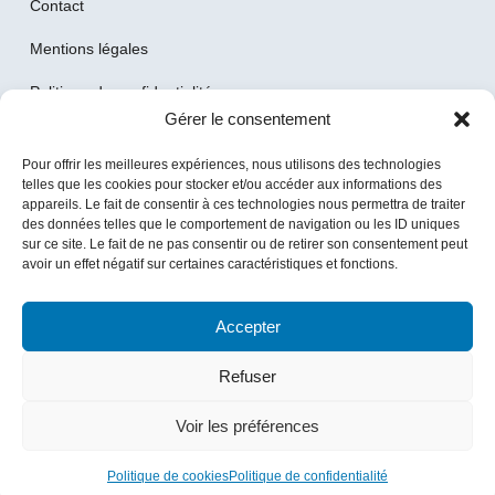
Contact
Mentions légales
Politique de confidentialité
Gérer le consentement
Politique de cookies (UE)
Pour offrir les meilleures expériences, nous utilisons des technologies
telles que les cookies pour stocker et/ou accéder aux informations des
CONTACT
appareils. Le fait de consentir à ces technologies nous permettra de traiter
des données telles que le comportement de navigation ou les ID uniques
contact@iroisefamily.com
sur ce site. Le fait de ne pas consentir ou de retirer son consentement peut
avoir un effet négatif sur certaines caractéristiques et fonctions.
Accepter
Refuser
COPYRIGHT © 2026 IROISE FAMILY | TOUS DROITS RÉSERVÉS
Voir les préférences
Politique de cookies
Politique de confidentialité
FAIT AVEC ❤︎ PAR
MYNDI